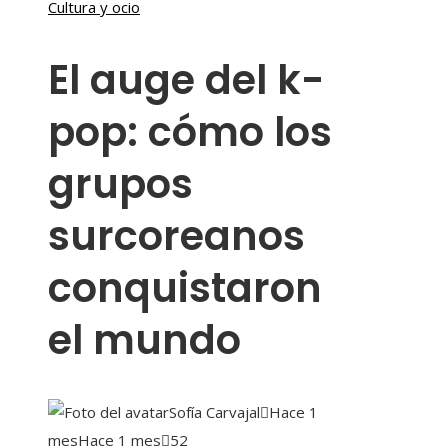
Cultura y ocio
El auge del k-
pop: cómo los
grupos
surcoreanos
conquistaron
el mundo
Sofía Carvajal
Hace 1
mes
Hace 1 mes
52