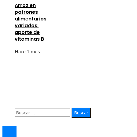
Arroz en
patrones
alimentarios
variados:
aporte de
vitaminas B
Hace 1 mes
Información
Quiénes Somos
Política de Privacidad
Contacto
Buscar:
© 2026 arteprima. Todos los derechos reservados.