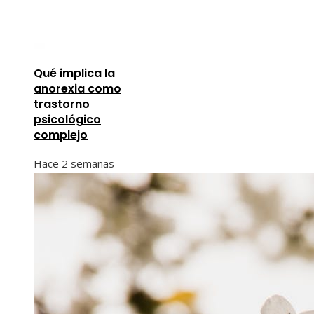
Qué implica la
anorexia como
trastorno
psicológico
complejo
Hace 2 semanas