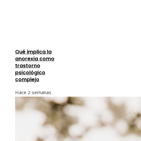
Qué implica la
anorexia como
trastorno
psicológico
complejo
Hace 2 semanas