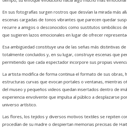
tiempo, su enfoque evolucionó hacia algo mucho más emocional 
En sus fotografías surgen rostros que desvían la mirada más al
escenas cargadas de tonos vibrantes que parecen quedar suspend
recurre a amigos o desconocidos como sustitutos simbólicos d
que sugieren lazos emocionales en lugar de ofrecer representac
Esa ambigüedad constituye una de las señas más distintivas de
totalmente concluidos y, en su lugar, construye escenas que pe
permitiendo que cada espectador incorpore sus propias vivencia
La artista modifica de forma continua el formato de sus obras, 
estructuras curvas que evocan portales o ventanas, mientras ot
del museo y pequeños videos quedan insertados dentro de imá
experiencia envolvente que impulsa al público a desplazarse 
universo artístico.
Las flores, los tejidos y diversos motivos textiles se repiten c
procedían de su madre o despiertan memorias precisas de Hait