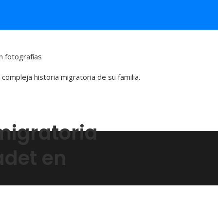
n fotografías
migratoria
adet en