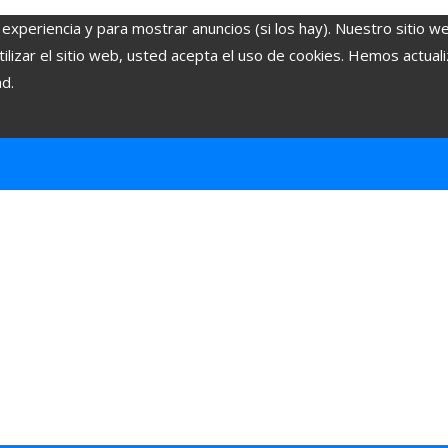
 experiencia y para mostrar anuncios (si los hay). Nuestro sitio w
lizar el sitio web, usted acepta el uso de cookies. Hemos actuali
ad.