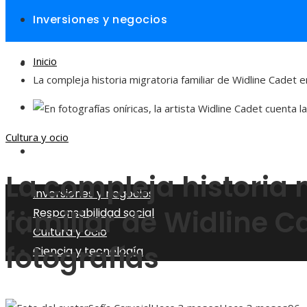
Inversiones y negocios
Inicio
Responsabilidad social
La compleja historia migratoria familiar de Widline Cadet e
Cultura y ocio
Cultura y ocio
Ciencia y tecnología
La compleja historia 
Inversiones y negocios
familiar de Widline C
Responsabilidad social
Cultura y ocio
fotografías
Ciencia y tecnología