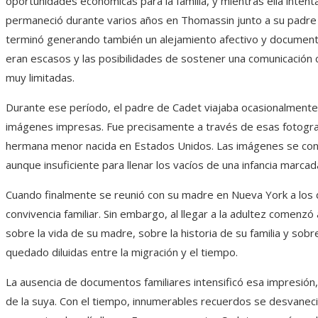
oportunidades económicas para la familia, y mientras ella inten
permaneció durante varios años en Thomassin junto a su padre
terminó generando también un alejamiento afectivo y documental,
eran escasos y las posibilidades de sostener una comunicación
muy limitadas.
Durante ese período, el padre de Cadet viajaba ocasionalmente 
imágenes impresas. Fue precisamente a través de esas fotograf
hermana menor nacida en Estados Unidos. Las imágenes se conv
aunque insuficiente para llenar los vacíos de una infancia marcad
Cuando finalmente se reunió con su madre en Nueva York a los d
convivencia familiar. Sin embargo, al llegar a la adultez come
sobre la vida de su madre, sobre la historia de su familia y sob
quedado diluidas entre la migración y el tiempo.
La ausencia de documentos familiares intensificó esa impresión
de la suya. Con el tiempo, innumerables recuerdos se desvaneci