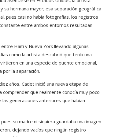
taba asentarse en Estados Unidos, la artista
 y su hermana mayor; esa separación geográfica
 pues casi no había fotografías, los registros
 constante entre ambos entornos resultaban
entre Haití y Nueva York llevando algunas
ías como la artista descubrió que tenía una
irtieron en una especie de puente emocional,
a por la separación.
iez años, Cadet inició una nueva etapa de
nzó a comprender que realmente conocía muy poco
re las generaciones anteriores que habían
, pues su madre ni siquiera guardaba una imagen
eron, dejando vacíos que ningún registro