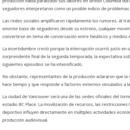
producción había paralizado sus labores en British Columbia dur
seguidores interpretaron como un posible indicio de problemas 
Las redes sociales amplificaron rápidamente los rumores. Al tr
enorme base de seguidores desde su estreno, cualquier movimi
convertirse en tema de conversación entre fanáticos y medios e
La incertidumbre creció porque la interrupción ocurrió justo en un 
sorprendente final de la segunda temporada, la expectativa sob
siguientes episodios se ha intensificado.
No obstante, representantes de la producción aclararon que la
hace tiempo y que responde a factores externos vinculados a la
La ciudad de Vancouver será una de las sedes oficiales del tor
estadio BC Place. La movilización de recursos, las restricciones 
deportivo influyen directamente en múltiples actividades económic
producción audiovisual.