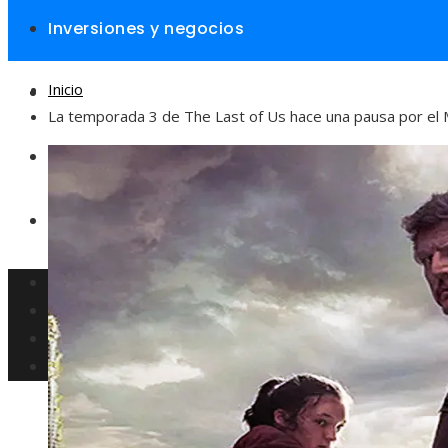
Inversiones y negocios
Inicio
Responsabilidad social
La temporada 3 de The Last of Us hace una pausa por el 
Cultura y ocio
Ciencia y tecnología
Inversiones y negocios
Responsabilidad social
Cultura y ocio
Ciencia y tecnología