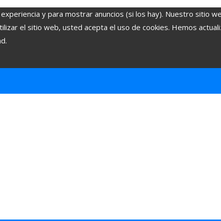
 experiencia y para mostrar anuncios (si los hay). Nuestro sitio w
lizar el sitio web, usted acepta el uso de cookies. Hemos actuali
ad.