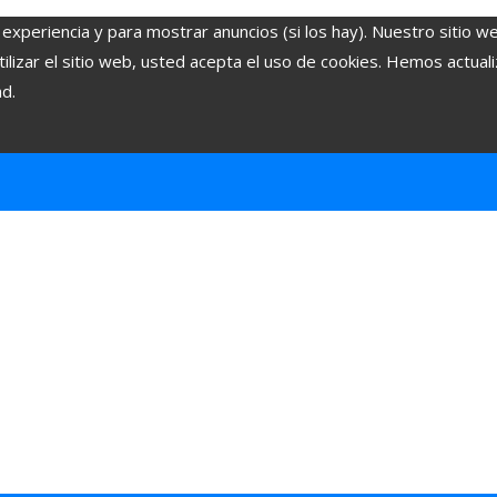
 experiencia y para mostrar anuncios (si los hay). Nuestro sitio w
lizar el sitio web, usted acepta el uso de cookies. Hemos actuali
ad.