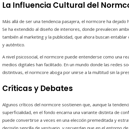
La Influencia Cultural del Normc
Más allá de ser una tendencia pasajera, el normcore ha dejado hu
Se ha extendido al diseño de interiores, donde prevalecen ambi
también al marketing y la publicidad, que ahora buscan entabla
y auténtico.
A nivel psicosocial, el normcore puede entenderse como una rea
medios digitales han facilitado. En un mundo donde las redes so
distintivas, el normcore aboga por unirse a la multitud sin la pre
Críticas y Debates
Algunos críticos del normcore sostienen que, aunque la tendenc
superficialidad, en el fondo encarna una variante distinta de c
puede convertirse a veces en una elección premeditada y estra
decisión sencilla de vestuario, y recuerdan que en el entorno d