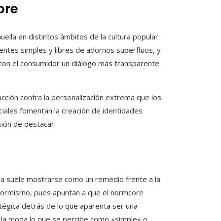
ore
ella en distintos ámbitos de la cultura popular.
entes simples y libres de adornos superfluos, y
r con el consumidor un diálogo más transparente
cción contra la personalización extrema que los
ciales fomentan la creación de identidades
sión de destacar.
ia suele mostrarse como un remedio frente a la
onformismo, pues apuntan a que el normcore
tégica detrás de lo que aparenta ser una
e la moda lo que se percibe como «simple» o