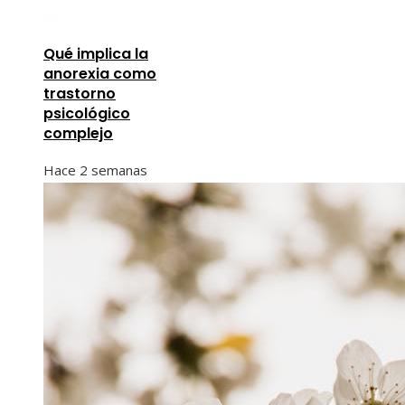
Qué implica la
anorexia como
trastorno
psicológico
complejo
Hace 2 semanas