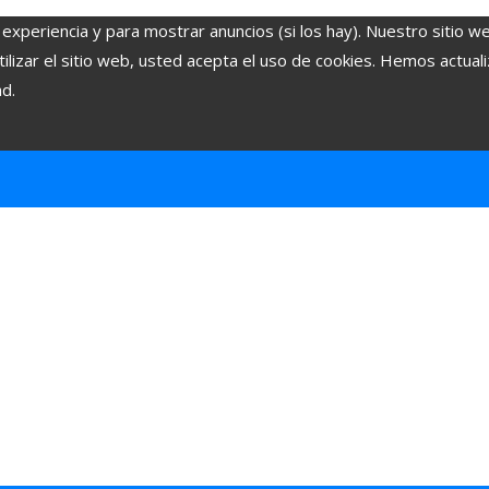
 experiencia y para mostrar anuncios (si los hay). Nuestro sitio w
lizar el sitio web, usted acepta el uso de cookies. Hemos actuali
ad.