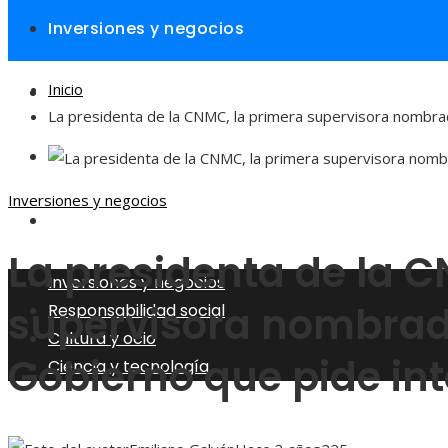
Inversiones y negocios
Inicio
Responsabilidad social
La presidenta de la CNMC, la primera supervisora ​​nombra
Cultura y ocio
Inversiones y negocios
Ciencia y tecnología
La presidenta de la 
Inversiones y negocios
supervisora ​​nombrad
Responsabilidad social
Cultura y ocio
Gobierno que pide int
Ciencia y tecnología