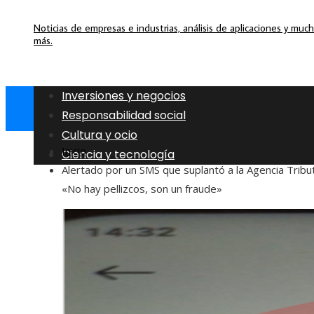
Noticias de empresas e industrias, análisis de aplicaciones y muc
más.
Inversiones y negocios
Responsabilidad social
Cultura y ocio
Inicio
Ciencia y tecnología
Alertado por un SMS que suplantó a la Agencia Tribut
«No hay pellizcos, son un fraude»