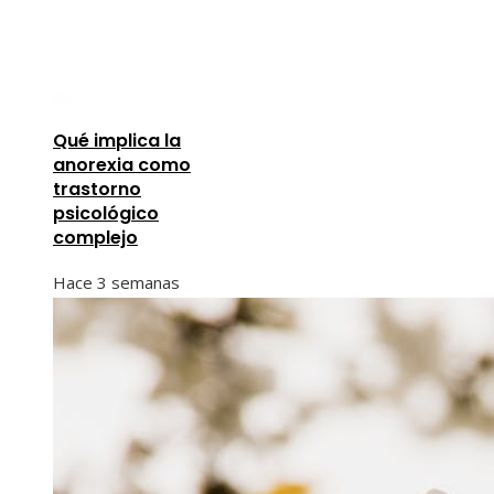
Qué implica la
anorexia como
trastorno
psicológico
complejo
Hace 3 semanas