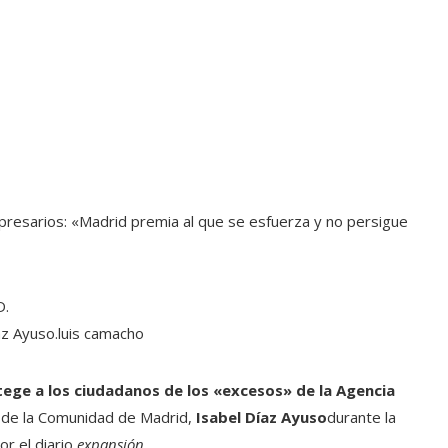
presarios: «Madrid premia al que se esfuerza y ​​no persigue
az Ayuso.
luis camacho
tege a los ciudadanos de los «excesos» de la Agencia
a de la Comunidad de Madrid,
Isabel Díaz Ayuso
durante la
or el diario
expansión
.