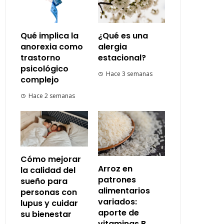
Qué implica la
¿Qué es una
anorexia como
alergia
trastorno
estacional?
psicológico
Hace 3 semanas
complejo
Hace 2 semanas
Cómo mejorar
Arroz en
la calidad del
patrones
sueño para
alimentarios
personas con
variados:
lupus y cuidar
aporte de
su bienestar
vitaminas B