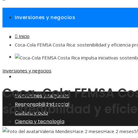
Inversiones y negocios
Inicio
Responsabilidad social
Coca-Cola FEMSA Costa Rica: sostenibilidad y eficiencia pr
Cultura y ocio
Inversiones y negocios
Ciencia y tecnología
Coca-Cola FEMSA Cos
Inversiones y negocios
sostenibilidad y efic
Responsabilidad social
Cultura y ocio
Ciencia y tecnología
Valeria Mendes
Hace 2 meses
Hace 2 meses
5