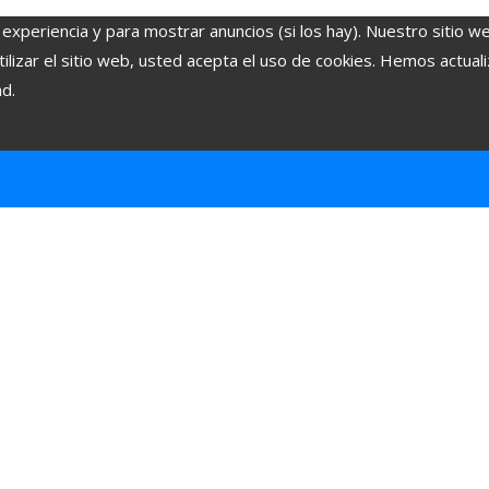
 experiencia y para mostrar anuncios (si los hay). Nuestro sitio w
lizar el sitio web, usted acepta el uso de cookies. Hemos actuali
ad.