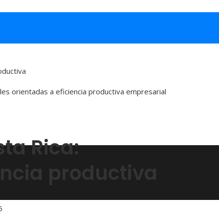
oductiva
ta Rica:
iencia productiva
5