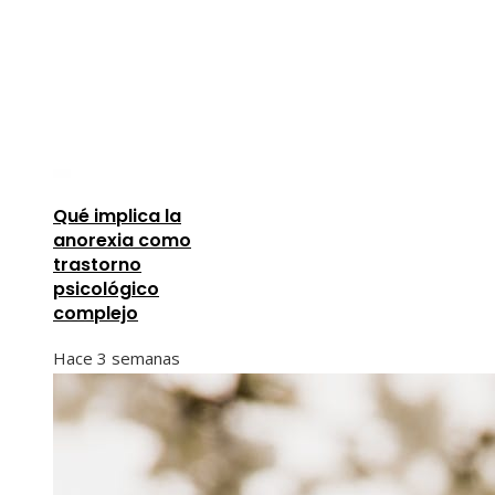
Qué implica la
anorexia como
trastorno
psicológico
complejo
Hace 3 semanas