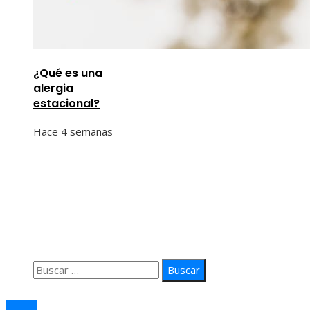
¿Qué es una
alergia
estacional?
Hace 4 semanas
Información
Quiénes Somos
Política de Privacidad
Contacto
Buscar:
© 2026 arteprima. Todos los derechos reservados.