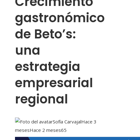
Crecimiento
gastronómico
de Beto’s:
una
estrategia
empresarial
regional
Sofía Carvajal
Hace 3
meses
Hace 2 meses
65