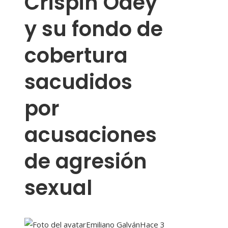
Crispin Odey
y su fondo de
cobertura
sacudidos
por
acusaciones
de agresión
sexual
Emiliano Galván
Hace 3