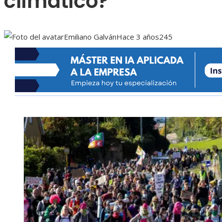
climático?
Emiliano Galván
Hace 3 años
245