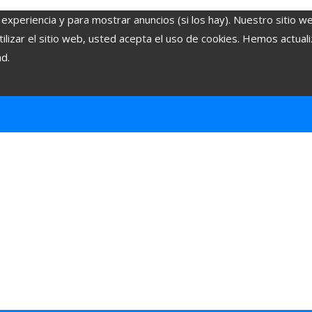
 experiencia y para mostrar anuncios (si los hay). Nuestro sitio w
lizar el sitio web, usted acepta el uso de cookies. Hemos actuali
ad.