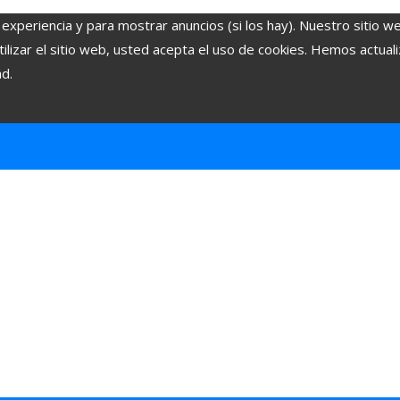
 experiencia y para mostrar anuncios (si los hay). Nuestro sitio w
lizar el sitio web, usted acepta el uso de cookies. Hemos actuali
ad.