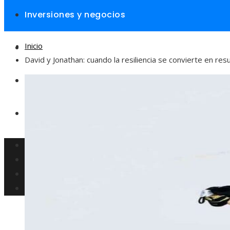
Inversiones y negocios
Inicio
Responsabilidad social
David y Jonathan: cuando la resiliencia se convierte en res
Cultura y ocio
Ciencia y tecnología
Inversiones y negocios
Responsabilidad social
Cultura y ocio
Ciencia y tecnología