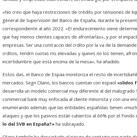
«No creo que haya restricciones de crédito por tensiones de liq
general de Supervisión del Banco de España, durante la presen
correspondiente al año 2022. «El endurecimiento viene determina
que hay menos clientes capaces de afrontarlas», y por el impacto
empresas. Ser una contraccin del crdito por la va de la demande,
crditos, tendrn cuotas ms elevadas y quines no los tienen, afron
incertidumbre que está encima de la mesa», ha añadido.
Estos das, el Banco de Espaa monitoriza el resto de incertidumb
mercados. Segn Olano, los bancos cuentan con espaol
«slidos 
desarrolla un modelo comercial muy diferente al del malogrado Si
commercial bank muy enfocada al cliente minorista y con una eno
enumerando además que las entidades españolas tienen «muchís
ataques y que los pasivos están cubiertos al 66% por el Fondo
lo del SVB en España?»
ha subrayado.
Olano también ha descartado el riesgo de contagio por parte d