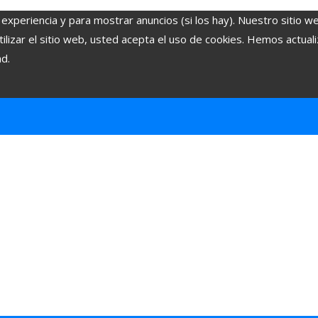
 experiencia y para mostrar anuncios (si los hay). Nuestro sitio w
lizar el sitio web, usted acepta el uso de cookies. Hemos actuali
ad.