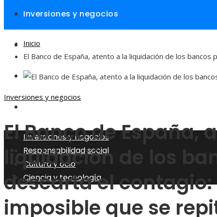
Inversiones y negocios
Inicio
Responsabilidad social
El Banco de España, atento a la liquidación de los bancos 
Cultura y ocio
Inversiones y negocios
Ciencia y tecnología
El Banco de España, a
Inversiones y negocios
liquidación de los ba
Responsabilidad social
Cultura y ocio
descarta el contagio: 
Ciencia y tecnología
imposible que se repi