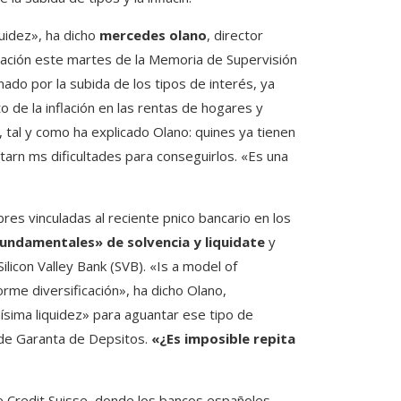
uidez», ha dicho
mercedes olano
, director
tación este martes de la Memoria de Supervisión
do por la subida de los tipos de interés, ya
 de la inflación en las rentas de hogares y
 tal y como ha explicado Olano: quines ya tienen
tarn ms dificultades para conseguirlos. «Es una
res vinculadas al reciente pnico bancario en los
fundamentales» de solvencia y liquidate
y
licon Valley Bank (SVB). «Is a model of
rme diversificación», ha dicho Olano,
ima liquidez» para aguantar ese tipo de
 de Garanta de Depsitos.
«¿Es imposible repita
e Credit Suisse, donde los bancos españoles