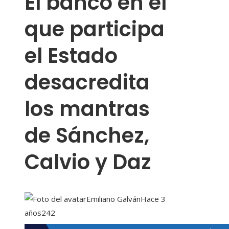
El banco en el
que participa
el Estado
desacredita
los mantras
de Sánchez,
Calvio y Daz
Emiliano Galván
Hace 3
años
242