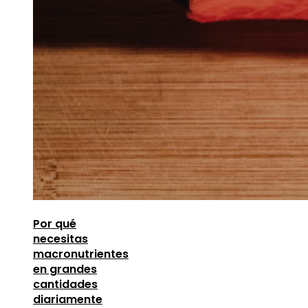
Por qué
necesitas
macronutrientes
en grandes
cantidades
diariamente