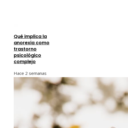
Qué implica la
anorexia como
trastorno
psicológico
complejo
Hace 2 semanas