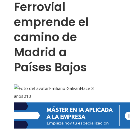
Ferrovial
emprende el
camino de
Madrid a
Países Bajos
Emiliano Galván
Hace 3
años
213