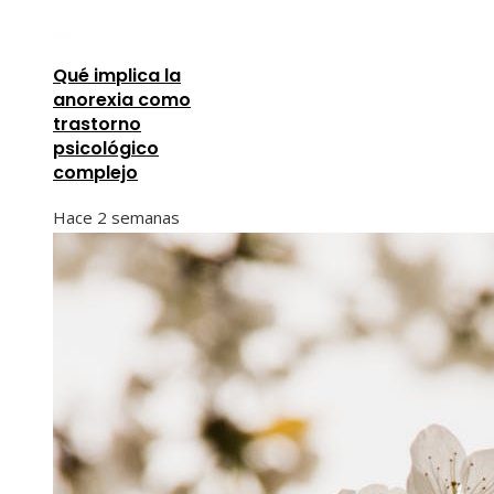
Qué implica la
anorexia como
trastorno
psicológico
complejo
Hace 2 semanas