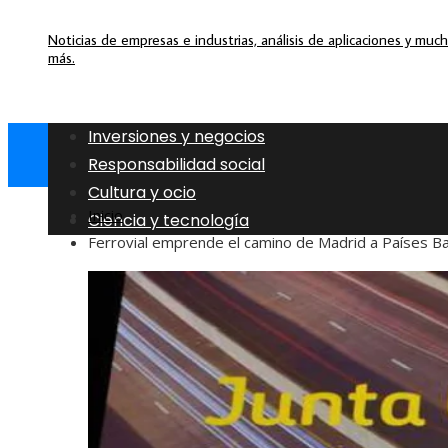
Noticias de empresas e industrias, análisis de aplicaciones y muc
más.
Inversiones y negocios
Responsabilidad social
Cultura y ocio
Inicio
Ciencia y tecnología
Ferrovial emprende el camino de Madrid a Países B