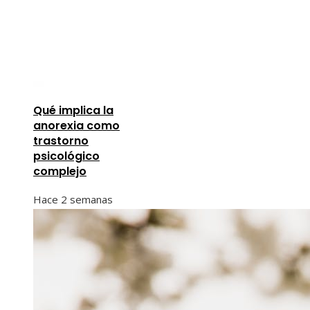
Qué implica la
anorexia como
trastorno
psicológico
complejo
Hace 2 semanas