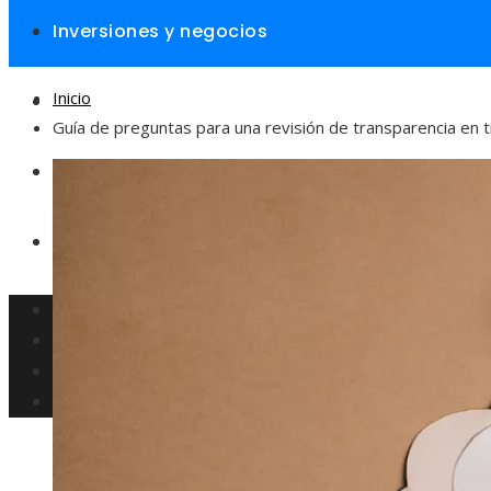
Inversiones y negocios
Inicio
Responsabilidad social
Guía de preguntas para una revisión de transparencia en
Cultura y ocio
Ciencia y tecnología
Inversiones y negocios
Responsabilidad social
Cultura y ocio
Ciencia y tecnología