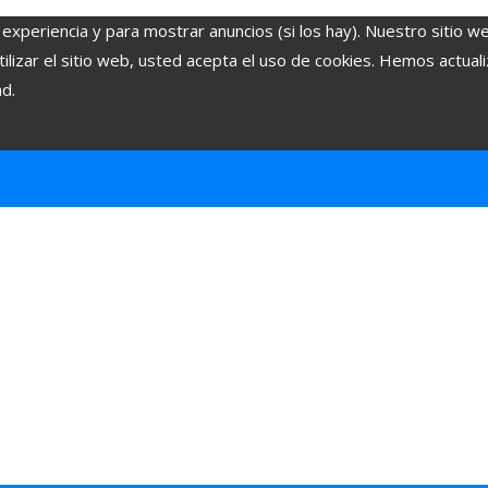
 experiencia y para mostrar anuncios (si los hay). Nuestro sitio w
lizar el sitio web, usted acepta el uso de cookies. Hemos actuali
ad.