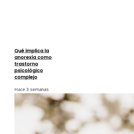
Qué implica la
anorexia como
trastorno
psicológico
complejo
Hace 3 semanas