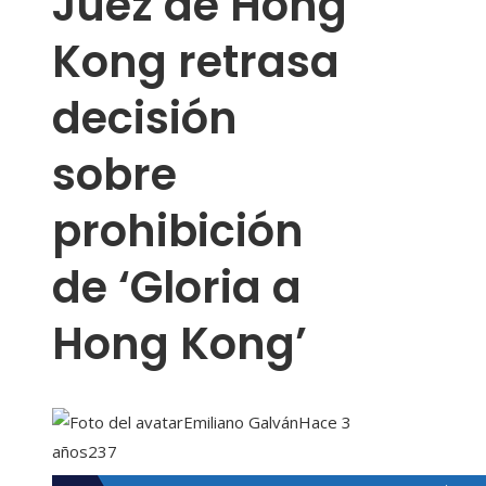
Juez de Hong
Kong retrasa
decisión
sobre
prohibición
de ‘Gloria a
Hong Kong’
Emiliano Galván
Hace 3
años
237