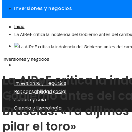
Inversiones y negocios
Inicio
Responsabilidad social
La AIReF critica la indolencia del Gobierno antes del cambio
Cultura y ocio
Inversiones y negocios
Ciencia y tecnología
La AIReF critica la ind
Inversiones y negocios
Gobierno antes del ca
Responsabilidad social
Cultura y ocio
Bruselas: «Ya dijimos
Ciencia y tecnología
pilar el toro»