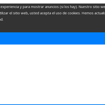
 experiencia y para mostrar anuncios (si los hay). Nuestro sitio w
lizar el sitio web, usted acepta el uso de cookies. Hemos actuali
ad.