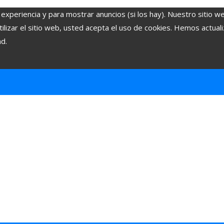
 experiencia y para mostrar anuncios (si los hay). Nuestro sitio w
lizar el sitio web, usted acepta el uso de cookies. Hemos actuali
ad.