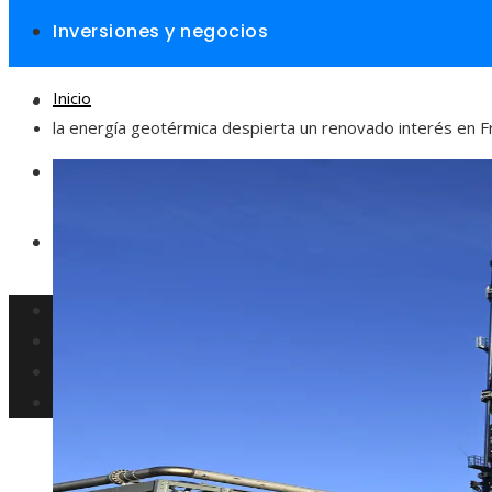
Inversiones y negocios
Inicio
Responsabilidad social
la energía geotérmica despierta un renovado interés en F
Cultura y ocio
Ciencia y tecnología
Inversiones y negocios
Responsabilidad social
Cultura y ocio
Ciencia y tecnología