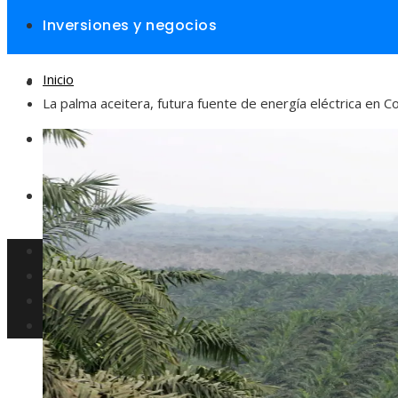
Inversiones y negocios
Inicio
Responsabilidad social
La palma aceitera, futura fuente de energía eléctrica en C
Cultura y ocio
Ciencia y tecnología
Inversiones y negocios
Responsabilidad social
Cultura y ocio
Ciencia y tecnología