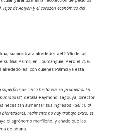
icular garantizarán la recolección de pecíolos
, lejos de Abiyán y el corazón económico del
 palma, suministrará alrededor del 25% de los
e su filial Palmci en Toumanguié. Pero el 75%
 alrededores, con quienes Palmci ya está
superficie de cinco hectáreas en promedio. En
omunidades”,
detalla Raymond Tagouya, director
ores necesitan aumentar sus ingresos
«del 10 al
 plantadores, realmente no hay trabajo extra, es
ya el agrónomo marfileño, y añade que las
rma de abono.