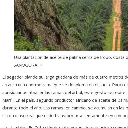
Una plantación de aceite de palma cerca de Irobo, Costa 
SANOGO /AFP
El segador blande su larga guadaña de más de cuatro metros de 
arranca una enorme rama que se desploma en el suelo. Para recu
aprisionados al nacer las ramas del árbol, este gesto se repite 
Marfil. En el país, segundo productor africano de aceite de palm
durante todo el año. Las ramas, en cambio, se acumulan en las p
sin otro uso real que el de transformarse lentamente en compo
Lea también:
En Côte d’Ivoire, el empresario que quiere converti