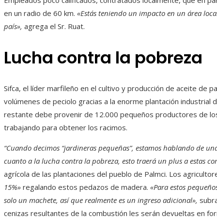
Empleados poco calificados, contratados localmente, que en part
en un radio de 60 km.
«Estás teniendo un impacto en un área local
país»,
agrega el Sr. Ruat.
Lucha contra la pobreza
Sifca, el líder marfileño en el cultivo y producción de aceite de
volúmenes de peciolo gracias a la enorme plantación industrial d
restante debe provenir de 12.000 pequeños productores de los
trabajando para obtener los racimos.
“Cuando decimos “jardineras pequeñas”, estamos hablando de una 
cuanto a la lucha contra la pobreza, esto traerá un plus a estas c
agrícola de las plantaciones del pueblo de Palmci. Los agricult
15%»
regalando estos pedazos de madera.
«Para estos pequeños
solo un machete, así que realmente es un ingreso adicional»,
subra
cenizas resultantes de la combustión les serán devueltas en fo