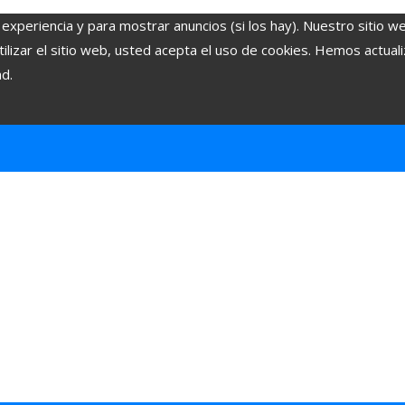
 experiencia y para mostrar anuncios (si los hay). Nuestro sitio w
lizar el sitio web, usted acepta el uso de cookies. Hemos actuali
ad.