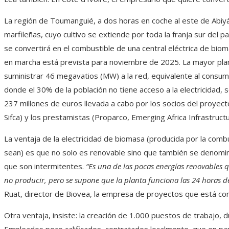
La región de Toumanguié, a dos horas en coche al este de Abiy
marfileñas, cuyo cultivo se extiende por toda la franja sur del pa
se convertirá en el combustible de una central eléctrica de bio
en marcha está prevista para noviembre de 2025. La mayor plant
suministrar 46 megavatios (MW) a la red, equivalente al consum
donde el 30% de la población no tiene acceso a la electricidad,
237 millones de euros llevada a cabo por los socios del proyect
Sifca) y los prestamistas (Proparco, Emerging Africa Infrastruct
La ventaja de la electricidad de biomasa (producida por la comb
sean) es que no solo es renovable sino que también se denomina “
que son intermitentes.
“Es una de las pocas energías renovables 
no producir, pero se supone que la planta funciona las 24 horas del
Ruat, director de Biovea, la empresa de proyectos que está con
Otra ventaja, insiste: la creación de 1.000 puestos de trabajo, 