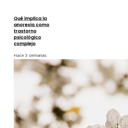
Qué implica la
anorexia como
trastorno
psicológico
complejo
Hace 3 semanas