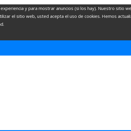
 experiencia y para mostrar anuncios (si los hay). Nuestro sitio w
lizar el sitio web, usted acepta el uso de cookies. Hemos actuali
ad.