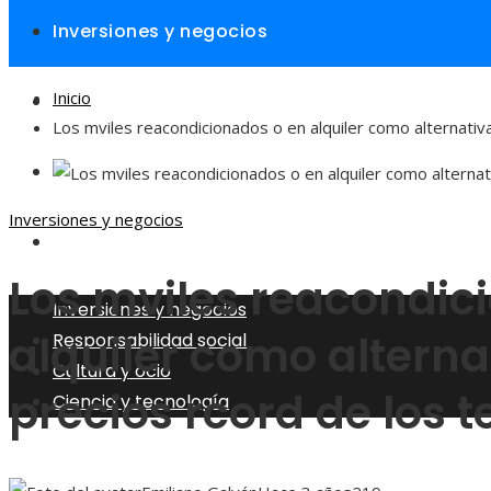
Inversiones y negocios
Inicio
Responsabilidad social
Los mviles reacondicionados o en alquiler como alternativa
Cultura y ocio
Inversiones y negocios
Ciencia y tecnología
Los mviles reacondic
Inversiones y negocios
alquiler como alterna
Responsabilidad social
Cultura y ocio
precios rcord de los t
Ciencia y tecnología