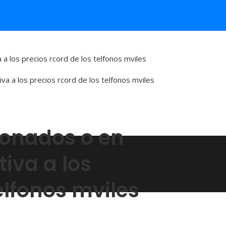
 a los precios rcord de los telfonos mviles
ionados o en
tiva a los
elfonos mviles