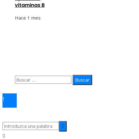
vitaminas B
Hace 1 mes
Información
Quiénes Somos
Política de Privacidad
Contacto
Buscar:
© 2026 arteprima. Todos los derechos reservados.