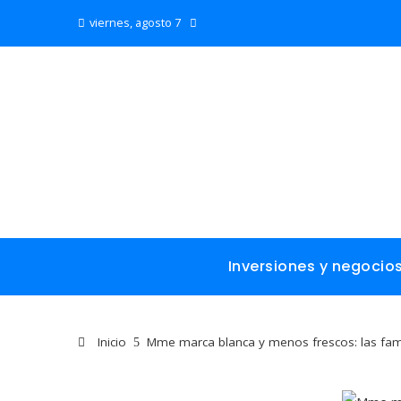
viernes, agosto 7
Inversiones y negocio
Inicio
Mme marca blanca y menos frescos: las famil