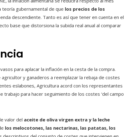
NE, la inflación alimentaria se reducirá respecto al mes
 la teoría gubernamental de que
los precios de los
 senda descendiente. Tanto es así que tener en cuenta en el
ecto base que distorsiona la subida real anual al comparar
ancia
asos para aplacar la inflación en la cesta de la compra.
ke agricultor y ganaderos a reemplazar la rebaja de costes
uientes eslabones, Agricultura acord con los representantes
de trabajo para hacer seguimiento de los costes ‘del campo
de valor del
aceite de oliva virgen extra y la leche
 de
los melocotones, las nectarinas, las patatas, los
s descriptivos del conjunto de costes que intervienen en