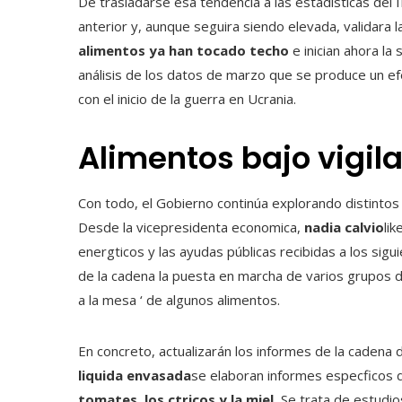
De trasladarse esa tendencia a las estadísticas del I
anterior y, aunque seguira siendo elevada, validara
alimentos ya han tocado techo
e inician ahora la
análisis de los datos de marzo que se produce un ef
con el inicio de la guerra en Ucrania.
Alimentos bajo vigil
Con todo, el Gobierno continúa explorando distintos v
Desde la vicepresidenta economica,
nadia calvio
li
energticos y las ayudas públicas recibidas a los sig
de la cadena la puesta en marcha de varios grupos 
a la mesa ‘ de algunos alimentos.
En concreto, actualizarán los informes de la cadena 
liquida envasada
se elaboran informes especficos
tomates, los ctricos y la miel.
Se trata de estudio