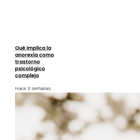
Qué implica la
anorexia como
trastorno
psicológico
complejo
Hace 3 semanas