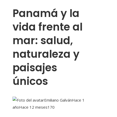
Panamá y la
vida frente al
mar: salud,
naturaleza y
paisajes
únicos
Emiliano Galván
Hace 1
año
Hace 12 meses
170