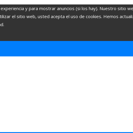
 experiencia y para mostrar anuncios (si los hay). Nuestro sitio w
lizar el sitio web, usted acepta el uso de cookies. Hemos actuali
ad.