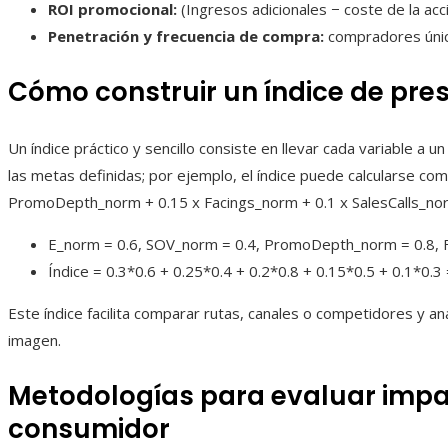
ROI promocional:
(Ingresos adicionales − coste de la acci
Penetración y frecuencia de compra:
compradores únic
Cómo construir un índice de pre
Un índice práctico y sencillo consiste en llevar cada variable a 
las metas definidas; por ejemplo, el índice puede calcularse c
PromoDepth_norm + 0.15 x Facings_norm + 0.1 x SalesCalls_no
E_norm = 0.6, SOV_norm = 0.4, PromoDepth_norm = 0.8, Fa
Índice = 0.3*0.6 + 0.25*0.4 + 0.2*0.8 + 0.15*0.5 + 0.1*0.3 
Este índice facilita comparar rutas, canales o competidores y an
imagen.
Metodologías para evaluar impac
consumidor