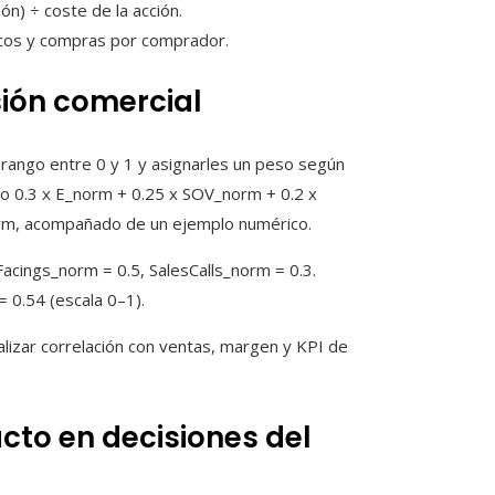
ón) ÷ coste de la acción.
os y compras por comprador.
sión comercial
un rango entre 0 y 1 y asignarles un peso según
omo 0.3 x E_norm + 0.25 x SOV_norm + 0.2 x
rm, acompañado de un ejemplo numérico.
cings_norm = 0.5, SalesCalls_norm = 0.3.
= 0.54 (escala 0–1).
alizar correlación con ventas, margen y KPI de
to en decisiones del