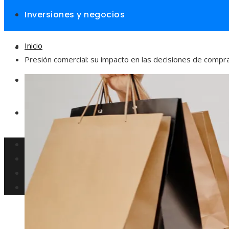
Inversiones y negocios
Inicio
Responsabilidad social
Presión comercial: su impacto en las decisiones de compr
Cultura y ocio
Ciencia y tecnología
Inversiones y negocios
Responsabilidad social
Cultura y ocio
Ciencia y tecnología