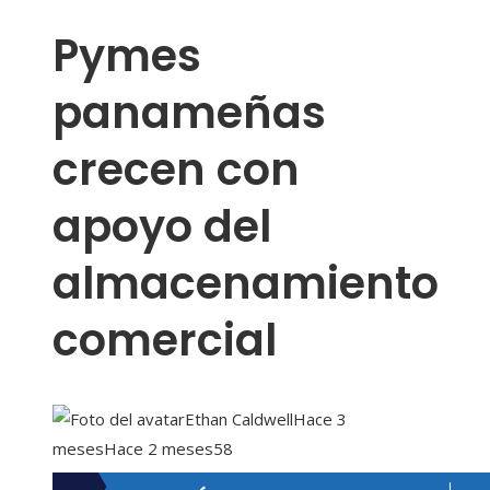
Pymes
panameñas
crecen con
apoyo del
almacenamiento
comercial
Ethan Caldwell
Hace 3
meses
Hace 2 meses
58