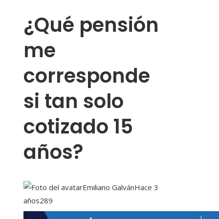
¿Qué pensión
me
corresponde
si tan solo
cotizado 15
años?
Emiliano Galván
Hace 3
años
289