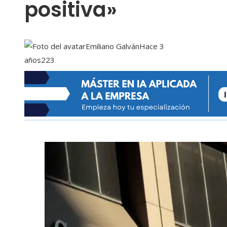
positiva»
Emiliano Galván
Hace 3
años
223