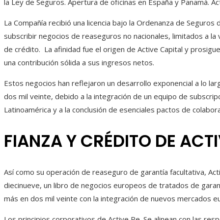
la Ley de Seguros. Apertura de oficinas en España y Panamá. Acti
La Compañía recibió una licencia bajo la Ordenanza de Seguros 
subscribir negocios de reaseguros no nacionales, limitados a la vi
de crédito. La afinidad fue el origen de Active Capital y prosig
una contribución sólida a sus ingresos netos.
Estos negocios han reflejaron un desarrollo exponencial a lo lar
dos mil veinte, debido a la integración de un equipo de subscripc
Latinoamérica y a la conclusión de esenciales pactos de colabo
FIANZA Y CRÉDITO DE ACTI
Así como su operación de reaseguro de garantía facultativa, Act
diecinueve, un libro de negocios europeos de tratados de garant
más en dos mil veinte con la integración de nuevos mercados eur
Los principios corporativos de Active Re. Se alinean con las resp