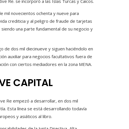
ve Re. se incorporó a las Islas Turcas y Caicos.
de mil novecientos ochenta y nueve para
da crediticia y al peligro de fraude de tarjetas
ue siendo una parte fundamental de su negocio y
go de dos mil diecinueve y siguen haciéndolo en
ión auxiliar para negocios facultativos fuera de
ración con ciertos mediadores en la zona MENA.
VE CAPITAL
ive Re empezó a desarrollar, en dos mil
ía. Esta línea se está desarrollando todavía
opeos y asiáticos al libro.
onsabilidades de la Junta Directiva, Alta