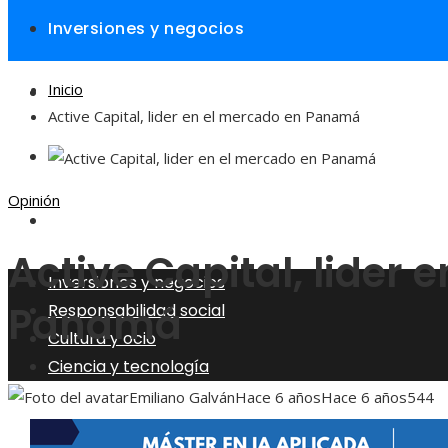
Inversiones y negocios
Inicio
Responsabilidad social
Active Capital, lider en el mercado en Panamá
Cultura y ocio
Opinión
Ciencia y tecnología
Active Capital, lider 
Inversiones y negocios
Panamá
Responsabilidad social
Cultura y ocio
Ciencia y tecnología
Emiliano Galván
Hace 6 años
Hace 6 años
544