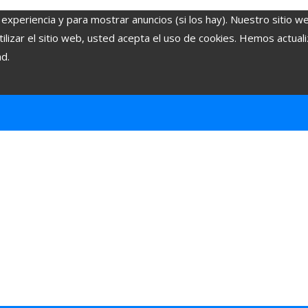
 experiencia y para mostrar anuncios (si los hay). Nuestro sitio w
lizar el sitio web, usted acepta el uso de cookies. Hemos actuali
ad.