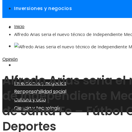
Inversiones y negocios
Inicio
Responsabilidad social
Alfredo Arias seria el nuevo técnico de Independiente Med
Cultura y ocio
Opinión
Ciencia y tecnología
Alfredo Arias seria el
Inversiones y negocios
de Independiente Medel
Responsabilidad social
Cultura y ocio
de Santa Fe – Fútbol
Ciencia y tecnología
Deportes