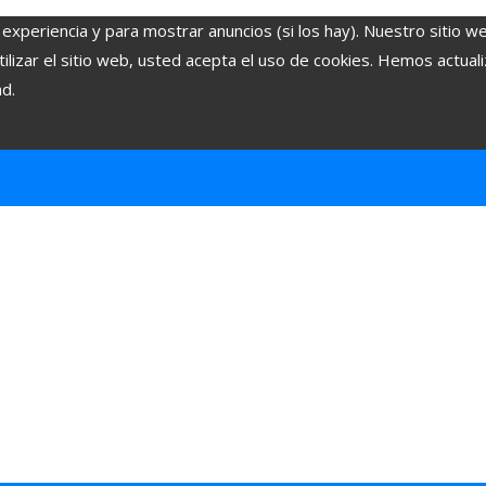
 experiencia y para mostrar anuncios (si los hay). Nuestro sitio w
lizar el sitio web, usted acepta el uso de cookies. Hemos actuali
ad.