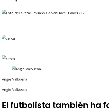
Emiliano Galván
Hace 3 años
237
Angie Valbuena
Angie Valbuena
El futbolista también ha 