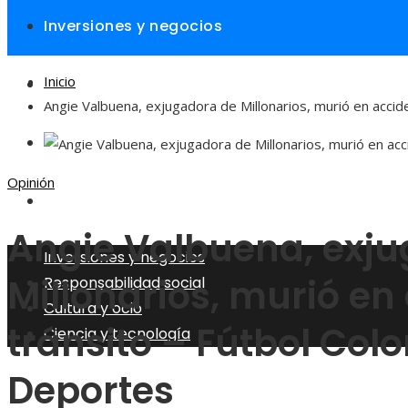
Inversiones y negocios
Inicio
Responsabilidad social
Angie Valbuena, exjugadora de Millonarios, murió en acci
Cultura y ocio
Opinión
Ciencia y tecnología
Angie Valbuena, exj
Inversiones y negocios
Millonarios, murió en
Responsabilidad social
Cultura y ocio
tránsito – Fútbol Co
Ciencia y tecnología
Deportes