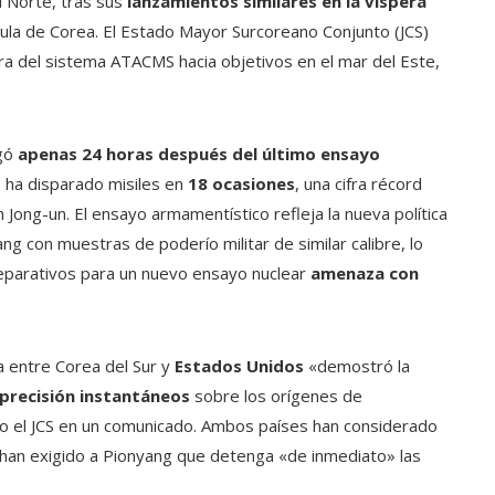
 Norte, tras sus
lanzamientos similares en la víspera
ula de Corea. El Estado Mayor Surcoreano Conjunto (JCS)
erra del sistema ATACMS hacia objetivos en el mar del Este,
egó
apenas 24 horas después del último ensayo
 ha disparado misiles en
18 ocasiones
, una cifra récord
 Jong-un. El ensayo armamentístico refleja la nueva política
ng con muestras de poderío militar de similar calibre, lo
eparativos para un nuevo ensayo nuclear
amenaza con
ra entre Corea del Sur y
Estados Unidos
«demostró la
precisión instantáneos
sobre los orígenes de
o el JCS en un comunicado. Ambos países han considerado
 han exigido a Pionyang que detenga «de inmediato» las