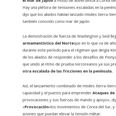
el mar de Japón
a modo de advertencia a Corea del
Hay una plétora de tensiones escaladas en la peníns
dijo que los aliados habían lanzado misiles tierra-ti
también conocido como mar de Japón.
La demostración de fuerza de Washington y Seúl ll
armamentístico del Norte
que en lo que va de año
durante este período para el régimen que dirigía Kim
de los aliados de responder a los desafíos de Pionya
que unido al ritmo de prueba norcoreanos ya sus pr
otra escalada de las fricciones en la península.
Así, el lanzamiento combinado de misiles tierra-tier
capacidad y el puesto para emprender
Ataques de 
provocaciones y sus fuerzas de mando y apoyo», dij
«
Provocación
«los movimientos de Corea del Sur, y
aciones que puedan elevar la tensión militar.