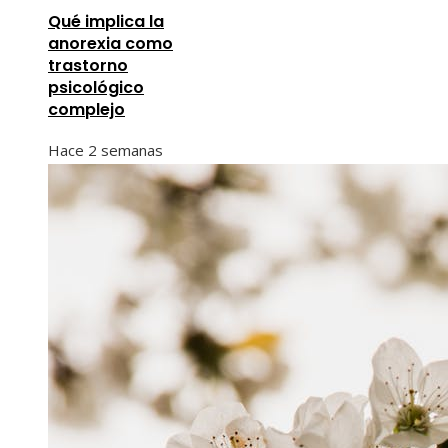
Qué implica la
anorexia como
trastorno
psicológico
complejo
Hace 2 semanas