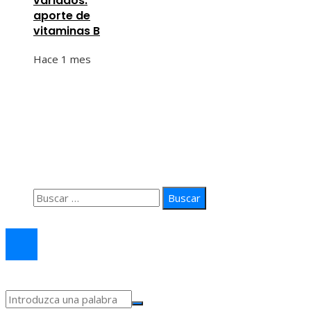
variados:
aporte de
vitaminas B
Hace 1 mes
Información
Quiénes Somos
Política de Privacidad
Contacto
Buscar:
© 2026 arteprima. Todos los derechos reservados.