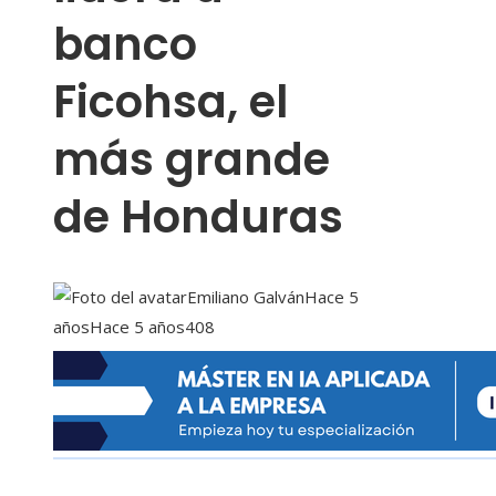
banco
Ficohsa, el
más grande
de Honduras
Emiliano Galván
Hace 5
años
Hace 5 años
408