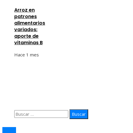
Arroz en
patrones
alimentarios
variados:
aporte de
vitaminas B
Hace 1 mes
Información
Quiénes Somos
Política de Privacidad
Contacto
Buscar:
© 2026 arteprima. Todos los derechos reservados.