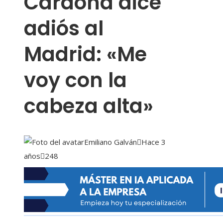
Cardona dice
adiós al
Madrid: «Me
voy con la
cabeza alta»
Emiliano Galván
Hace 3
años
248