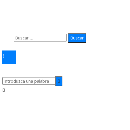
Quiénes Somos
Política de Privacidad
Contacto
Buscar:
© 2026 arteprima. Todos los derechos reservados.