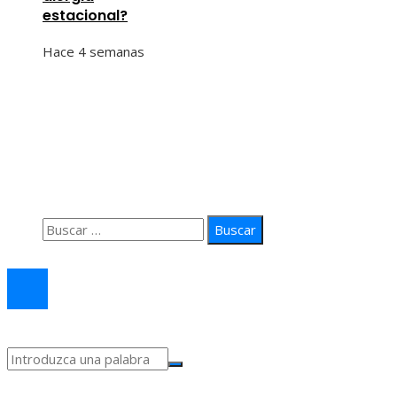
estacional?
Hace 4 semanas
Información
Quiénes Somos
Política de Privacidad
Contacto
Buscar:
© 2026 arteprima. Todos los derechos reservados.