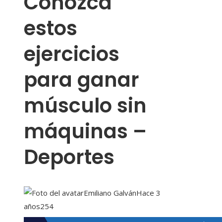
Conozca
estos
ejercicios
para ganar
músculo sin
máquinas –
Deportes
Emiliano Galván
Hace 3
años
254