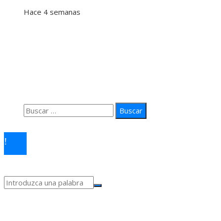
Hace 4 semanas
Información
Quiénes Somos
Política de Privacidad
Contacto
Buscar:
© 2026 arteprima. Todos los derechos reservados.