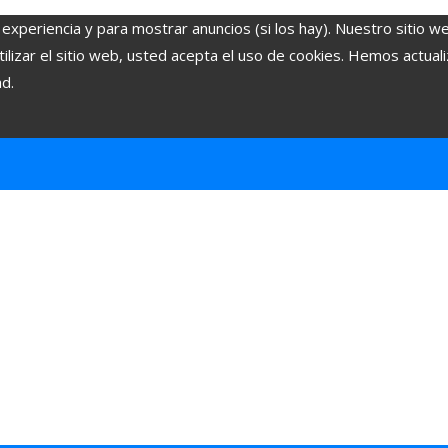
 experiencia y para mostrar anuncios (si los hay). Nuestro sitio w
lizar el sitio web, usted acepta el uso de cookies. Hemos actuali
ad.