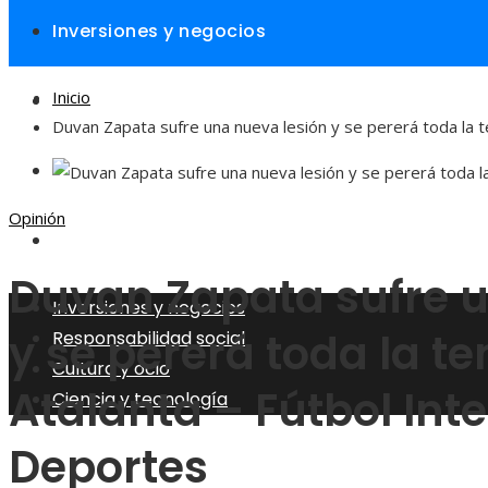
Inversiones y negocios
Inicio
Responsabilidad social
Duvan Zapata sufre una nueva lesión y se pererá toda la 
Cultura y ocio
Opinión
Ciencia y tecnología
Duvan Zapata sufre u
Inversiones y negocios
y se pererá toda la 
Responsabilidad social
Cultura y ocio
Atalanta – Fútbol Int
Ciencia y tecnología
Deportes