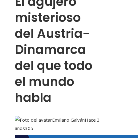
El agujero
misterioso
del Austria-
Dinamarca
del que todo
el mundo
habla
Emiliano Galván
Hace 3
años
305