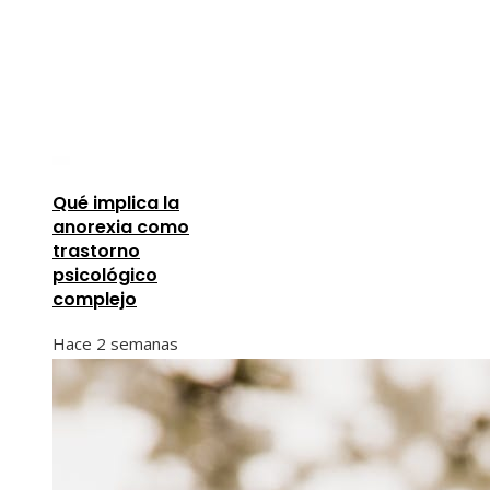
Qué implica la
anorexia como
trastorno
psicológico
complejo
Hace 2 semanas